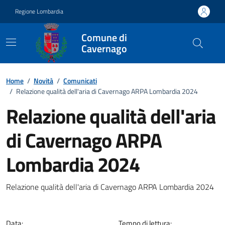
Vai ai contenuti
Vai al footer
Regione Lombardia
Comune di
Cavernago
Home
/
Novità
/
Comunicati
/
Relazione qualità dell'aria di Cavernago ARPA Lombardia 2024
Relazione qualità dell'aria
di Cavernago ARPA
Lombardia 2024
Dettagli della notizia
Relazione qualità dell'aria di Cavernago ARPA Lombardia 2024
Data:
Tempo di lettura: