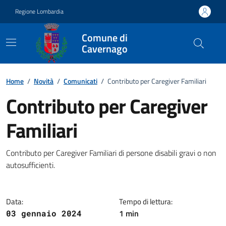
Vai ai contenuti
Vai al footer
Regione Lombardia
Comune di
Cavernago
Home
/
Novità
/
Comunicati
/
Contributo per Caregiver Familiari
Contributo per Caregiver
Familiari
Dettagli della notizia
Contributo per Caregiver Familiari di persone disabili gravi o non
autosufficienti.
Data:
Tempo di lettura:
1 min
03 gennaio 2024