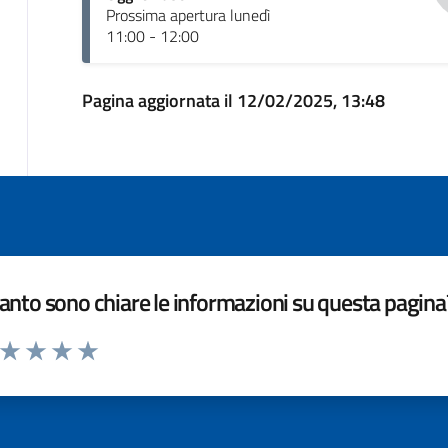
Prossima apertura lunedì
11:00 - 12:00
Pagina aggiornata il 12/02/2025, 13:48
nto sono chiare le informazioni su questa pagina
a da 1 a 5 stelle la pagina
ta 1 stelle su 5
Valuta 2 stelle su 5
Valuta 3 stelle su 5
Valuta 4 stelle su 5
Valuta 5 stelle su 5