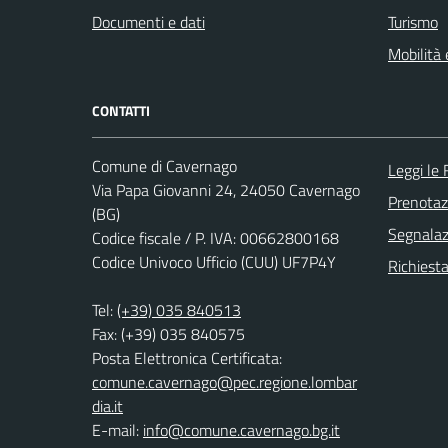
Documenti e dati
Turismo
Mobilità 
CONTATTI
Comune di Cavernago
Leggi le
Via Papa Giovanni 24, 24050 Cavernago
Prenota
(BG)
Segnalazi
Codice fiscale / P. IVA: 00662800168
Codice Univoco Ufficio (CUU) UF7P4Y
Richiesta
Tel:
(+39) 035 840513
Fax: (+39) 035 840575
Posta Elettronica Certificata:
comune.cavernago@pec.regione.lombar
dia.it
E-mail:
info@comune.cavernago.bg.it