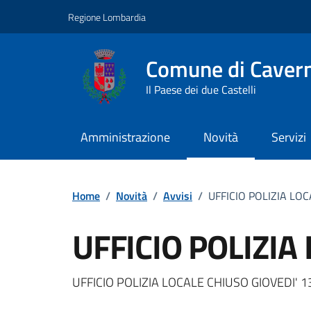
Vai ai contenuti
Vai al footer
Regione Lombardia
Comune di Caver
Il Paese dei due Castelli
Amministrazione
Novità
Servizi
Home
/
Novità
/
Avvisi
/
UFFICIO POLIZIA LO
UFFICIO POLIZIA
Dettagli della notizi
UFFICIO POLIZIA LOCALE CHIUSO GIOVEDI' 