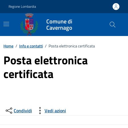
Vai ai contenuti
Vai al footer
Regione Lombardia
Comune di
Cavernago
Home
/
Info e contatti
/
Posta elettronica certificata
Posta elettronica
certificata
Condividi
Vedi azioni