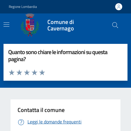
Vai ai contenuti
Vai al footer
Regione Lombardia
Comune di
Cavernago
Quanto sono chiare le informazioni su questa
pagina?
Valuta da 1 a 5 stelle la pagina
Valuta 1 stelle su 5
Valuta 2 stelle su 5
Valuta 3 stelle su 5
Valuta 4 stelle su 5
Valuta 5 stelle su 5
Contatta il comune
Leggi le domande frequenti