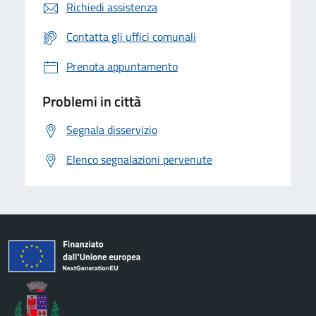
Richiedi assistenza
Contatta gli uffici comunali
Prenota appuntamento
Problemi in città
Segnala disservizio
Elenco segnalazioni pervenute