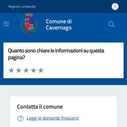
Vai ai contenuti
Vai al footer
Regione Lombardia
Comune di
Cavernago
Quanto sono chiare le informazioni su questa
pagina?
Valuta da 1 a 5 stelle la pagina
Valuta 1 stelle su 5
Valuta 2 stelle su 5
Valuta 3 stelle su 5
Valuta 4 stelle su 5
Valuta 5 stelle su 5
Contatta il comune
Leggi le domande frequenti