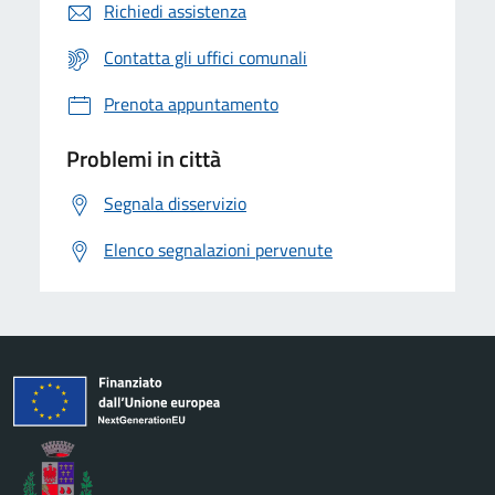
Richiedi assistenza
Contatta gli uffici comunali
Prenota appuntamento
Problemi in città
Segnala disservizio
Elenco segnalazioni pervenute