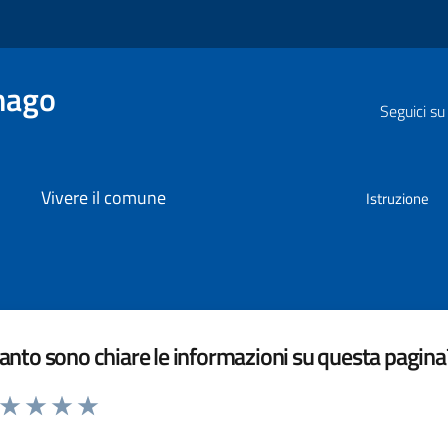
nago
Seguici su
Vivere il comune
Istruzione
nto sono chiare le informazioni su questa pagina
a da 1 a 5 stelle la pagina
ta 1 stelle su 5
Valuta 2 stelle su 5
Valuta 3 stelle su 5
Valuta 4 stelle su 5
Valuta 5 stelle su 5