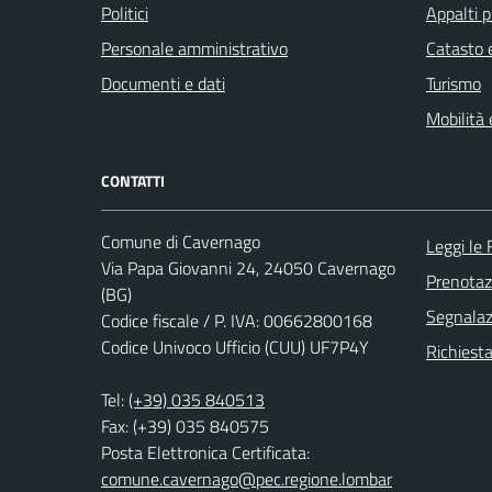
Politici
Appalti p
Personale amministrativo
Catasto e
Documenti e dati
Turismo
Mobilità 
CONTATTI
Comune di Cavernago
Leggi le
Via Papa Giovanni 24, 24050 Cavernago
Prenota
(BG)
Segnalazi
Codice fiscale / P. IVA: 00662800168
Codice Univoco Ufficio (CUU) UF7P4Y
Richiesta
Tel:
(+39) 035 840513
Fax: (+39) 035 840575
Posta Elettronica Certificata:
comune.cavernago@pec.regione.lombar