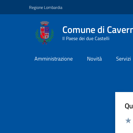
Vai ai contenuti
Vai al footer
Regione Lombardia
Comune di Caver
Il Paese dei due Castelli
Amministrazione
Novità
Servizi
Qua
Valut
Valu