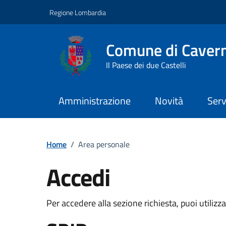
Vai ai contenuti
Vai al footer
Regione Lombardia
Comune di Caver
Il Paese dei due Castelli
Amministrazione
Novità
Serv
Home
/
Area personale
Accedi
Per accedere alla sezione richiesta, puoi utilizz