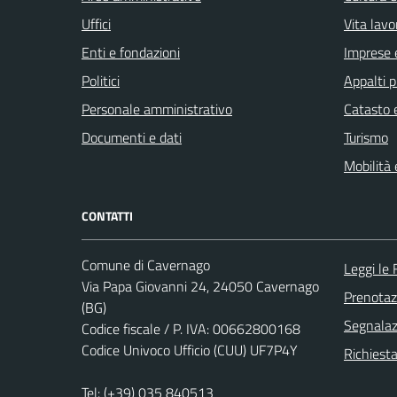
Uffici
Vita lavo
Enti e fondazioni
Imprese 
Politici
Appalti p
Personale amministrativo
Catasto e
Documenti e dati
Turismo
Mobilità 
CONTATTI
Comune di Cavernago
Leggi le
Via Papa Giovanni 24, 24050 Cavernago
Prenota
(BG)
Segnalazi
Codice fiscale / P. IVA: 00662800168
Codice Univoco Ufficio (CUU) UF7P4Y
Richiesta
Tel:
(+39) 035 840513