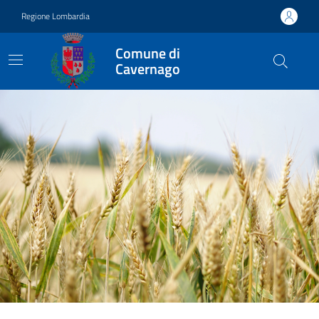
Vai ai contenuti
Vai al footer
Regione Lombardia
Comune di
Cavernago