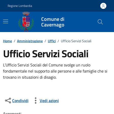
Vai ai contenuti
Vai al footer
Regione Lombardia
Comune di
Cavernago
Dettagli dell'ufficio
Home
/
Amministrazione
/
Uffici
/
Ufficio Servizi Sociali
Ufficio Servizi Sociali
L’Ufficio Servizi Sociali del Comune svolge un ruolo
fondamentale nel supporto alle persone e alle famiglie che si
trovano in situazioni di disagio.
Condividi
Vedi azioni
Argomenti