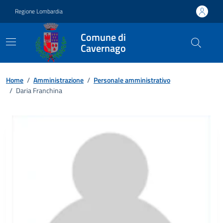
Vai ai contenuti
Vai al footer
Regione Lombardia
Comune di
Cavernago
Home
/
Amministrazione
/
Personale amministrativo
/
Daria Franchina