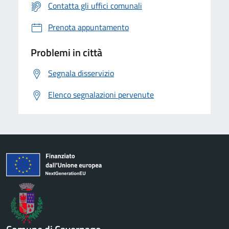
Contatta gli uffici comunali
Prenota appuntamento
Problemi in città
Segnala disservizio
Elenco segnalazioni pervenute