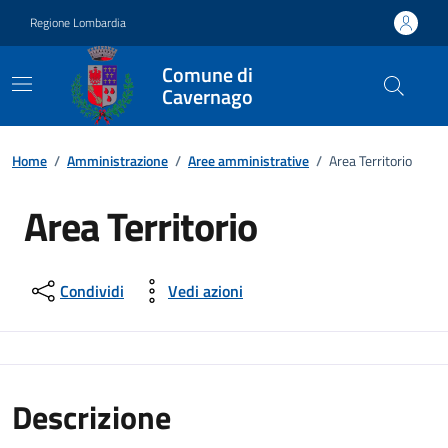
Vai ai contenuti
Vai al footer
Regione Lombardia
Comune di
Cavernago
Home
/
Amministrazione
/
Aree amministrative
/
Area Territorio
Area Territorio
Condividi
Vedi azioni
Descrizione