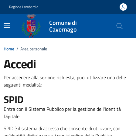
Vai ai contenuti
Vai al footer
Regione Lombardia
Comune di
Cavernago
Home
/
Area personale
Accedi
Per accedere alla sezione richiesta, puoi utilizzare una delle
seguenti modalità:
SPID
Entra con il Sistema Pubblico per la gestione dell'Identità
Digitale
SPID è il sistema di accesso che consente di utilizzare, con
un'identità digitale unica, i servizi online della Pubblica