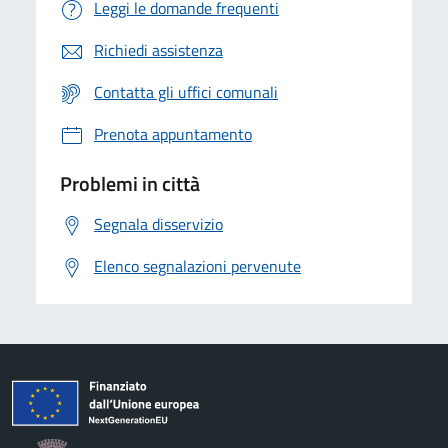
Leggi le domande frequenti
Richiedi assistenza
Contatta gli uffici comunali
Prenota appuntamento
Problemi in città
Segnala disservizio
Elenco segnalazioni pervenute