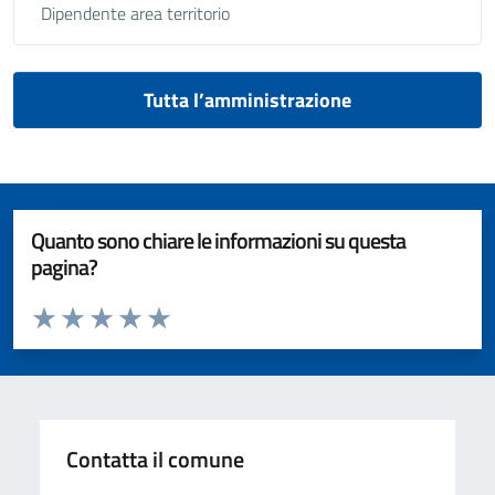
Dipendente area territorio
Tutta l’amministrazione
Quanto sono chiare le informazioni su questa
pagina?
Valuta da 1 a 5 stelle la pagina
Valuta 1 stelle su 5
Valuta 2 stelle su 5
Valuta 3 stelle su 5
Valuta 4 stelle su 5
Valuta 5 stelle su 5
Contatta il comune